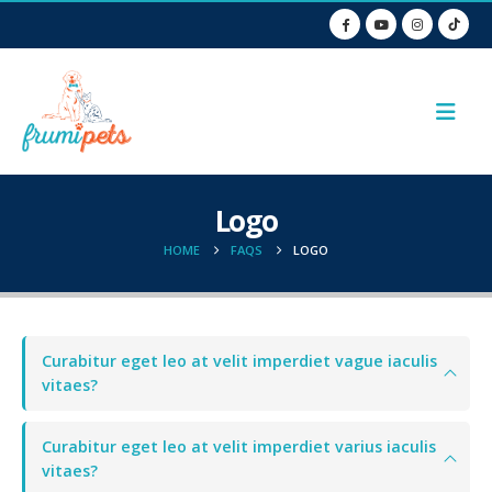
Logo
HOME
FAQS
LOGO
Curabitur eget leo at velit imperdiet vague iaculis
vitaes?
Curabitur eget leo at velit imperdiet varius iaculis
vitaes?