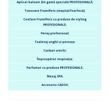
Aplicat balsam din gamă specială PROFESIONALĂ;
Tunsoare FrumiPets (mașină/foarfecă);
Coafare FrumiPets cu produse de styling
PROFESIONALE;
Periaj profesional;
Toaletaj unghii și pernuțe;
Curățat urechi;
Împrospătat respirația;
Parfumat cu produse PROFESIONALE;
Masaj SPA;
Accesoriu CADOU
pay by phone casino