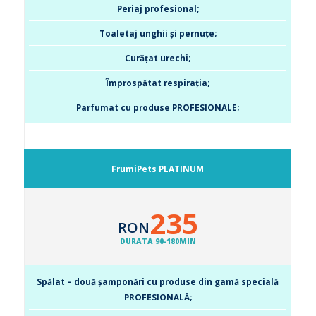
Periaj profesional;
Toaletaj unghii și pernuțe;
Curățat urechi;
Împrospătat respirația;
Parfumat cu produse PROFESIONALE;
FrumiPets PLATINUM
235
RON
DURATA 90-180MIN
Spălat – două șamponări cu produse din gamă specială
PROFESIONALĂ;