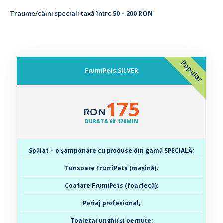
Traume/câini speciali taxă între
50 – 200 RON
Popular
FrumiPets SILVER
175
RON
DURATA 60-120MIN
Spălat – o șamponare cu produse din gamă SPECIALĂ;
Tunsoare FrumiPets (mașină);
Coafare FrumiPets (foarfecă);
Periaj profesional;
Toaletaj unghii și pernuțe;