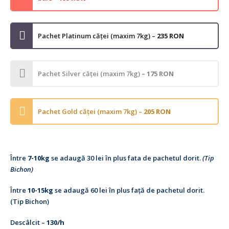
Pachet Platinum căței (maxim 7kg) –
235 RON
Pachet Silver căței (maxim 7kg)
– 175 RON
Pachet Gold căței (maxim 7kg) –
205 RON
Între
7-10kg
se adaugă 30 lei în plus fata de pachetul dorit.
(Tip
Bichon)
Între
10-15kg
se adaugă 60 lei în plus față de pachetul dorit.
(Tip Bichon)
Descâlcit –
130/h