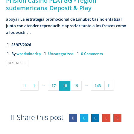
Prisión Casino PLAYGG ◦ región
sudamericana Deposit & Play
apoyar La estrategia promocional de Lunubet Casino enfatizar
junto con atender reproducible apreciar tanto a los frescos como
a los existir...
25/07/2026
By
wpadminerlzp
Uncategorized
0 Comments
READ MORE...
…
…
1
17
18
19
143
Share this post