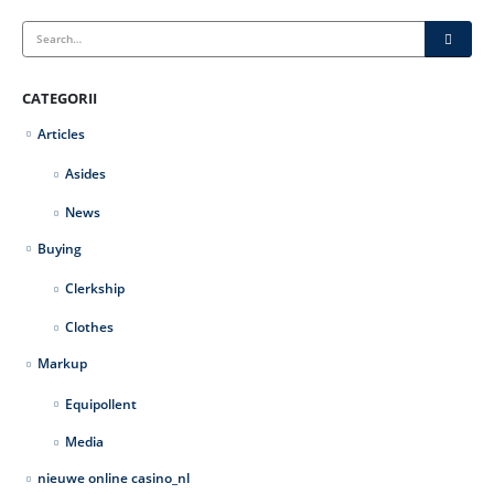
CATEGORII
Articles
Asides
News
Buying
Clerkship
Clothes
Markup
Equipollent
Media
nieuwe online casino_nl