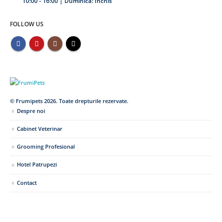
10:00 - 16:00 | Duminică: Închis
FOLLOW US
© Frumipets 2026. Toate drepturile rezervate.
Despre noi
Cabinet Veterinar
Grooming Profesional
Hotel Patrupezi
Contact