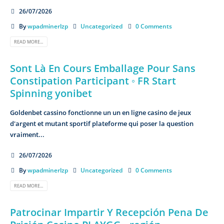
26/07/2026
By
wpadminerlzp
Uncategorized
0 Comments
READ MORE...
Sont Là En Cours Emballage Pour Sans
Constipation Participant ◦ FR Start
Spinning yonibet
Goldenbet cassino fonctionne un un en ligne casino de jeux
d'argent et mutant sportif plateforme qui poser la question
vraiment...
26/07/2026
By
wpadminerlzp
Uncategorized
0 Comments
READ MORE...
Patrocinar Impartir Y Recepción Pena De