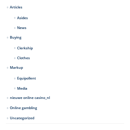
Articles
Asides
News
Buying
Clerkship
Clothes
Markup
Equipollent
Media
nieuwe online casino_nl
Online gambling
Uncategorized