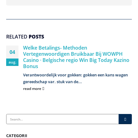
RELATED
POSTS
Welke Betalings- Methoden
04
Vertegenwoordigen Bruikbaar Bij WOWPH
Casino · Belgische regio Win Big Today Kazino
aug.
Bonus
Verantwoordelijk voor gokken: gokken een kans wagen
gereedschap var. stuk van de...
read more
CATEGORII