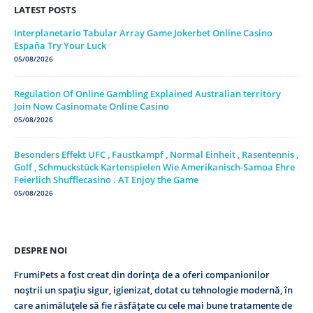
LATEST POSTS
Interplanetario Tabular Array Game Jokerbet Online Casino
España Try Your Luck
05/08/2026
Regulation Of Online Gambling Explained Australian territory
Join Now Casinomate Online Casino
05/08/2026
Besonders Effekt UFC , Faustkampf , Normal Einheit , Rasentennis ,
Golf , Schmuckstück Kartenspielen Wie Amerikanisch-Samoa Ehre
Feierlich Shufflecasino . AT Enjoy the Game
05/08/2026
DESPRE NOI
FrumiPets a fost creat din dorința de a oferi companionilor
noștrii un spațiu sigur, igienizat, dotat cu tehnologie modernă, în
care animăluțele să fie răsfățate cu cele mai bune tratamente de